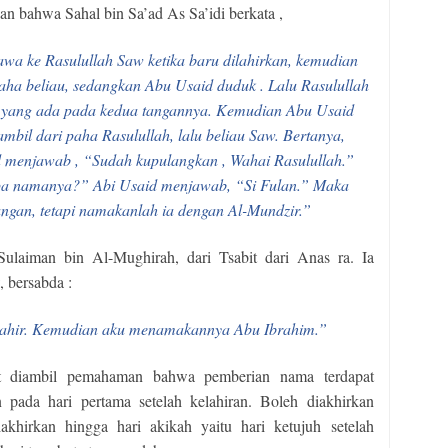
n bahwa Sahal bin Sa’ad As Sa’idi berkata ,
awa ke Rasulullah Saw ketika baru dilahirkan, kemudian
paha beliau, sedangkan Abu Usaid duduk . Lalu Rasulullah
u yang ada pada kedua tangannya. Kemudian Abu Usaid
mbil dari paha Rasulullah, lalu beliau Saw. Bertanya,
 menjawab , “Sudah kupulangkan , Wahai Rasulullah.”
iapa namanya?” Abi Usaid menjawab, “Si Fulan.” Maka
angan, tetapi namakanlah ia dengan Al-Mundzir.”
ulaiman bin Al-Mughirah, dari Tsabit dari Anas ra. Ia
 bersabda :
 lahir. Kemudian aku menamakannya Abu Ibrahim.”
pat diambil pemahaman bahwa pemberian nama terdapat
 pada hari pertama setelah kelahiran. Boleh diakhirkan
akhirkan hingga hari akikah yaitu hari ketujuh setelah