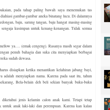
i pakaian, pada tahap paling bawah saya menemukan tas
 diahiasi gambar-gambar aneka binatang lucu. Di dalamnya
 bedongan, baju, sarung tangan, baju hangat masing-masing
ng sengaja kusimpan untuk kenang-kenangan. Tidak semua
i mellow ya…. (emak cengeng). Rasanya masih segar dalam
dengan penuh bahagia dan suka cita menyiapkan berbagai
mereka sudah dewasa.
harus disiapkan ketika menantikan kelahiran jabang bayi,
ya adalah menyiapkan nama. Karena pada saat itu, tahun
 sekarang, Bela-belain deh beli sekian banyak buku-buku
diketahui jenis kelamin calon anak kami. Tetapi tetap
k untuk anak laki-laki dan perempuan. Karena kan kalau