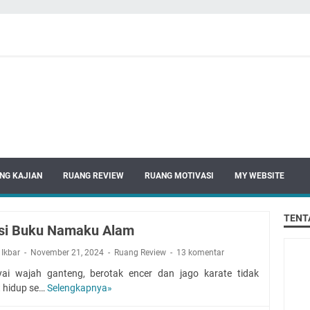
NG KAJIAN
RUANG REVIEW
RUANG MOTIVASI
MY WEBSITE
TENT
si Buku Namaku Alam
 Ikbar
November 21, 2024
Ruang Review
13 komentar
i wajah ganteng, berotak encer dan jago karate tidak
 hidup se…
Selengkapnya»
R
e