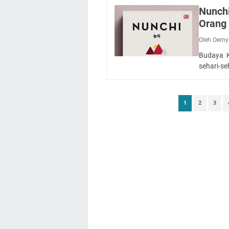
Nunchi
Orang 
Oleh Oemy
Budaya K
sehari-s
1
2
3