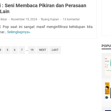
s
 : Seni Membaca Pikiran dan Perasaan
e
Lain
n
s
 Ikbar
November 19, 2024
Ruang Kajian
13 komentar
i
 Pop saat ini sangat masif menginfiltrasi kehidupan kita
B
ehar…
Selengkapnya»
N
u
u
k
n
u
POPU
c
N
4
5
6
7
...
19
NEXT
LAST
h
a
i
m
:
a
S
k
e
u
n
A
i
l
M
a
e
m
m
b
a