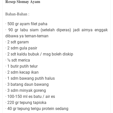
Resep Siomay Ayam
Bahan-Bahan :
· 500 gr ayam filet paha
· 90 gr labu siam (setelah diperas) jadi airnya enggak
dibawa ya teman-teman
· 2 sdt garam
· 2 sdm gula pasir
· 2 sdt kaldu bubuk / msg boleh diskip
· ½ sdt merica
· 1 butir putih telur
· 2 sdm kecap ikan
· 1 sdm bawang putih halus
· 3 batang daun bawang
· 3 sdm minyak goreng
· 100-150 ml es batu / air es
· 220 gr tepung tapioka
· 40 gr tepung terigu protein sedang