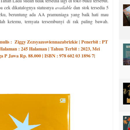
anah Lada sudah tidak tersedia lagi di toko buku tersebut.
ba cek dikatalognya statusnya
available
dan stok tersedia 5
irku, beruntung ada AA pramuniaga yang baik hati mau
lah ketemu, ternyata tersembunyi di rak paling bawah.
nulis :
Ziggy Zezsyazeoviennazabrizkie | Penerbit : PT
Halaman : 245 Halaman | Tahun Terbit : 2023, Mei
 P Jawa Rp. 88.000 | ISBN : 978 602 03 1896 7|