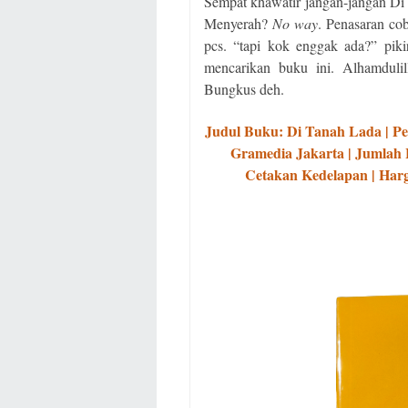
Sempat khawatir jangan-jangan Di T
Menyerah?
No way
. Penasaran co
pcs. “tapi kok enggak ada?” pik
mencarikan buku ini. Alhamdulil
Bungkus deh.
Judul Buku: Di Tanah Lada | Pe
Gramedia Jakarta | Jumlah 
Cetakan Kedelapan | Harga