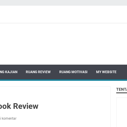
NG KAJIAN
RUANG REVIEW
RUANG MOTIVASI
MY WEBSITE
TENT
Book Review
5 komentar