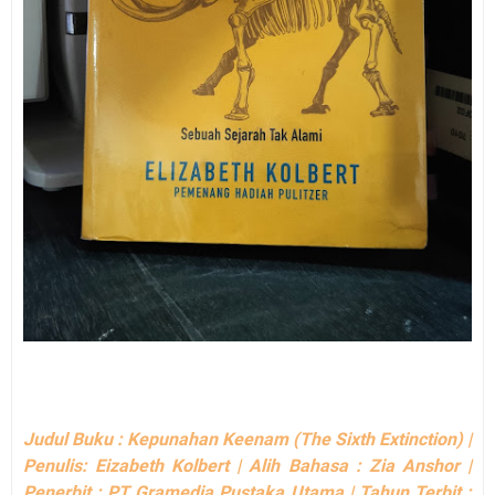
Judul Buku : Kepunahan Keenam (The Sixth Extinction) |
Penulis: Eizabeth Kolbert | Alih Bahasa : Zia Anshor |
Penerbit : PT Gramedia Pustaka Utama | Tahun Terbit :