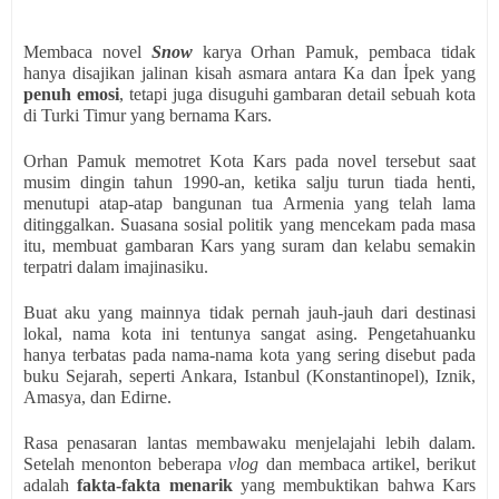
Membaca novel
Snow
karya Orhan Pamuk, pembaca tidak
hanya disajikan jalinan kisah asmara antara Ka dan İpek yang
penuh emosi
, tetapi juga disuguhi gambaran detail sebuah kota
di Turki Timur yang bernama Kars.
Orhan Pamuk memotret Kota Kars pada novel tersebut saat
musim dingin tahun 1990-an, ketika salju turun tiada henti,
menutupi atap-atap bangunan tua Armenia yang telah lama
ditinggalkan. Suasana sosial politik yang mencekam pada masa
itu, membuat gambaran Kars yang suram dan kelabu semakin
terpatri dalam imajinasiku.
Buat aku yang mainnya tidak pernah jauh-jauh dari destinasi
lokal, nama kota ini tentunya sangat asing. Pengetahuanku
hanya terbatas pada nama-nama kota yang sering disebut pada
buku Sejarah, seperti Ankara, Istanbul (Konstantinopel), Iznik,
Amasya, dan Edirne.
Rasa penasaran lantas membawaku menjelajahi lebih dalam.
Setelah menonton beberapa
vlog
dan membaca artikel, berikut
adalah
fakta-fakta menarik
yang membuktikan bahwa Kars