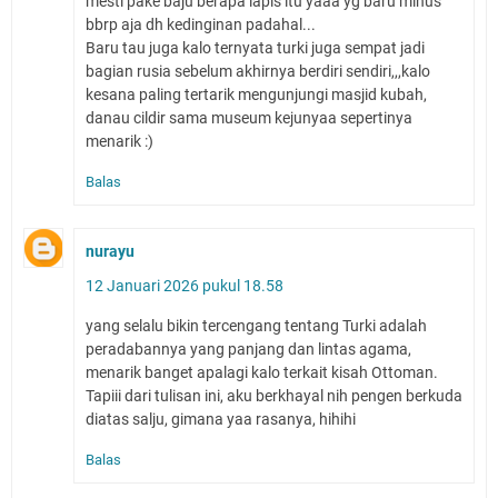
mesti pake baju berapa lapis itu yaaa yg baru minus
bbrp aja dh kedinginan padahal...
Baru tau juga kalo ternyata turki juga sempat jadi
bagian rusia sebelum akhirnya berdiri sendiri,,,kalo
kesana paling tertarik mengunjungi masjid kubah,
danau cildir sama museum kejunyaa sepertinya
menarik :)
Balas
nurayu
12 Januari 2026 pukul 18.58
yang selalu bikin tercengang tentang Turki adalah
peradabannya yang panjang dan lintas agama,
menarik banget apalagi kalo terkait kisah Ottoman.
Tapiii dari tulisan ini, aku berkhayal nih pengen berkuda
diatas salju, gimana yaa rasanya, hihihi
Balas