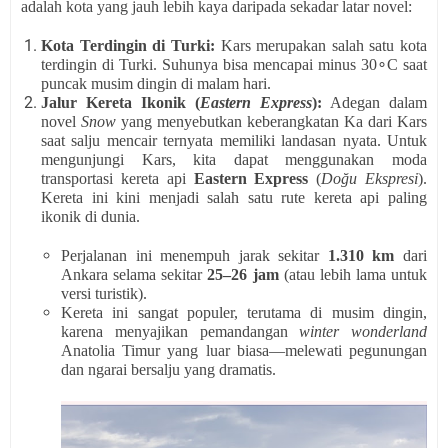
adalah kota yang jauh lebih kaya daripada sekadar latar novel:
Kota Terdingin di Turki:
Kars merupakan salah satu kota
terdingin di Turki. Suhunya bisa mencapai minus 30
∘
C saat
puncak musim dingin di malam hari.
Jalur Kereta Ikonik (
Eastern Express
):
Adegan dalam
novel
Snow
yang menyebutkan keberangkatan Ka dari Kars
saat salju mencair ternyata memiliki landasan nyata. Untuk
mengunjungi Kars, kita dapat menggunakan moda
transportasi kereta api
Eastern Express
(
Doğu Ekspresi
).
Kereta ini kini menjadi salah satu rute kereta api paling
ikonik di dunia.
Perjalanan ini menempuh jarak sekitar
1.310 km
dari
Ankara selama sekitar
25–26 jam
(atau lebih lama untuk
versi turistik).
Kereta ini sangat populer, terutama di musim dingin,
karena menyajikan pemandangan
winter wonderland
Anatolia Timur yang luar biasa—melewati pegunungan
dan ngarai bersalju yang dramatis.