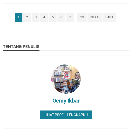
1
2
3
4
5
6
7
...
19
NEXT
LAST
TENTANG PENULIS
Oemy Ikbar
LIHAT PROFIL LENGKAPKU