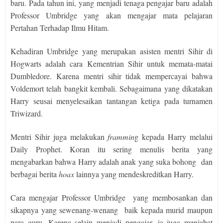
baru. Pada tahun ini, yang menjadi tenaga pengajar baru adalah
Professor Umbridge yang akan mengajar mata pelajaran
Pertahan Terhadap Ilmu Hitam.
Kehadiran Umbridge yang merupakan asisten mentri Sihir di
Hogwarts adalah cara Kementrian Sihir untuk memata-matai
Dumbledore. Karena mentri sihir tidak mempercayai bahwa
Voldemort telah bangkit kembali. Sebagaimana yang dikatakan
Harry seusai menyelesaikan tantangan ketiga pada turnamen
Triwizard.
Mentri Sihir juga melakukan
frammin
g kepada Harry melalui
Daily Prophet. Koran itu sering menulis berita yang
mengabarkan bahwa Harry adalah anak yang suka bohong
dan
berbagai berita
hoax
lainnya yang mendeskreditkan Harry.
Cara mengajar Professor Umbridge
yang membosankan dan
sikapnya yang sewenang-wenang
baik kepada murid maupun
para guru. Karena selain menjadi pengajar, ia juga menjabat