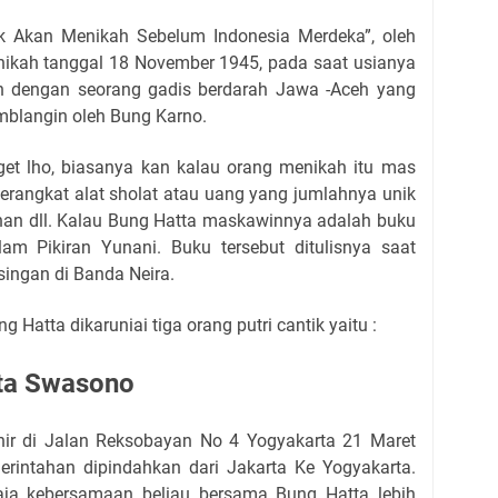
k Akan Menikah Sebelum Indonesia Merdeka”, oleh
nikah tanggal 18 November 1945, pada saat usianya
un dengan seorang gadis berdarah Jawa -Aceh yang
omblangin oleh Bung Karno.
et lho, biasanya kan kalau orang menikah itu mas
erangkat alat sholat atau uang yang jumlahnya unik
han dll. Kalau Bung Hatta maskawinnya adalah buku
am Pikiran Yunani. Buku tersebut ditulisnya saat
singan di Banda Neira.
 Hatta dikaruniai tiga orang putri cantik yaitu :
tta Swasono
ahir di Jalan Reksobayan No 4 Yogyakarta 21 Maret
erintahan dipindahkan dari Jakarta Ke Yogyakarta.
aja kebersamaan beliau bersama Bung Hatta lebih