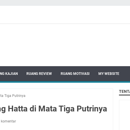
NG KAJIAN
RUANG REVIEW
RUANG MOTIVASI
MY WEBSITE
TENT
ta Tiga Putrinya
g Hatta di Mata Tiga Putrinya
 komentar