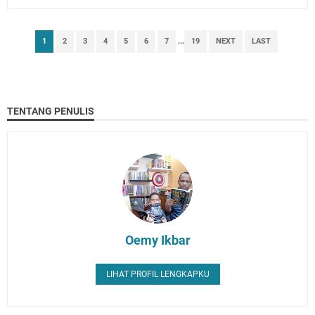
1
2
3
4
5
6
7
...
19
NEXT
LAST
TENTANG PENULIS
Oemy Ikbar
LIHAT PROFIL LENGKAPKU