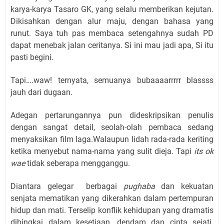
karya-karya Tasaro GK, yang selalu memberikan kejutan.
Dikisahkan dengan alur maju, dengan bahasa yang
runut. Saya tuh pas membaca setengahnya sudah PD
dapat menebak jalan ceritanya. Si ini mau jadi apa, Si itu
pasti begini.
Tapi….waw! ternyata, semuanya bubaaaarrrrr blassss
jauh dari dugaan.
Adegan pertarungannya pun dideskripsikan penulis
dengan sangat detail, seolah-olah pembaca sedang
menyaksikan film laga.Walaupun lidah rada-rada keriting
ketika menyebut nama-nama yang sulit dieja. Tapi
its ok
wae
tidak seberapa mengganggu.
Diantara gelegar berbagai
pughaba
dan kekuatan
senjata mematikan yang dikerahkan dalam pertempuran
hidup dan mati. Terselip konflik kehidupan yang dramatis
dibingkai dalam kesetiaan, dendam dan cinta sejati.