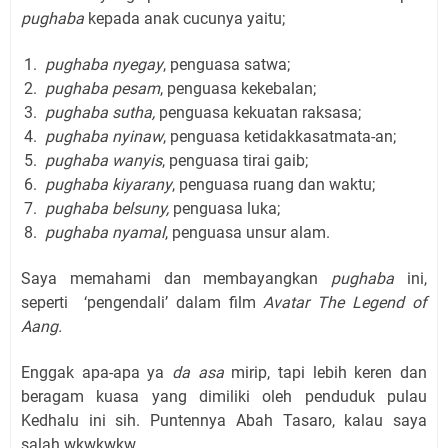
pughaba
kepada anak cucunya yaitu;
pughaba nyegay
, penguasa satwa;
pughaba pesam
, penguasa kekebalan;
pughaba sutha,
penguasa kekuatan raksasa;
pughaba nyinaw
, penguasa ketidakkasatmata-an;
pughaba wanyis
, penguasa tirai gaib;
pughaba kiyarany
, penguasa ruang dan waktu;
pughaba belsuny,
penguasa luka;
pughaba nyamal
, penguasa unsur alam.
Saya memahami dan membayangkan
pughaba
ini,
seperti
‘pengendali’ dalam film
Avatar The Legend of
Aang.
Enggak apa-apa ya
da asa
mirip, tapi lebih keren dan
beragam kuasa yang dimiliki oleh penduduk pulau
Kedhalu ini sih. Puntennya Abah Tasaro, kalau saya
salah wkwkwkw.