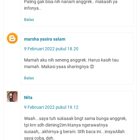
Paling gak bisa nih nanam anggrek.. makasih ya
infonya..
Balas
marsha yasira salam
9 Februari 2022 pukul 18.20
Mamah aku nih seneng anggrek. Harus kasih tau
mamah. Makasi yaaa sharingnya 😍
Balas
Nita
9 Februari 2022 pukul 19.12
Waah...saya tuh sukaaak bngt sama bunga anggrek,
tpi krn sdh diiming2im ktanya ngerawatnya
susaah,..akhirnya g berani. Stlh baca ini...insyaAllah
saya coba, deh.