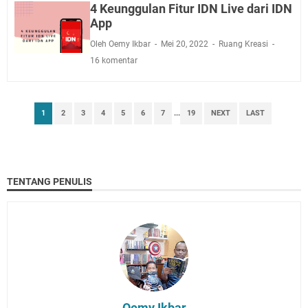
4 Keunggulan Fitur IDN Live dari IDN
App
Oleh Oemy Ikbar
Mei 20, 2022
Ruang Kreasi
16 komentar
1
2
3
4
5
6
7
...
19
NEXT
LAST
TENTANG PENULIS
Oemy Ikbar